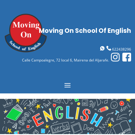
Moving On School Of English
622438296
Calle Campoalegre, 72 local 6, Mairena del Aljarafe
.